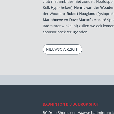
club met ambities niet zonder. Hoofdspo
Kolk Hypotheken),
Henric van der Woude
der Wouden),
Robert Hoogland
(Fysioprakt
Mariahoeve
en
Dave Macaré
(Macaré Spor
Badmintonwinkel.nl) zullen we ook komen
sponsor hoek terugvinden.
NIEUWSOVERZICHT
BADMINTON BIJ BC DROP SHOT
BC Drop Shot is een Haagse badmintoncl