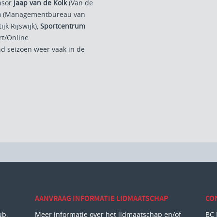
nsor
Jaap van de Kolk
(Van de
n
(Managementbureau van
ijk Rijswijk),
Sportcentrum
t/Online
d seizoen weer vaak in de
AANVRAAG INFORMATIE LIDMAATSCHAP
CO
ub,
Meer informatie over het lidmaatschap en/of
BC 