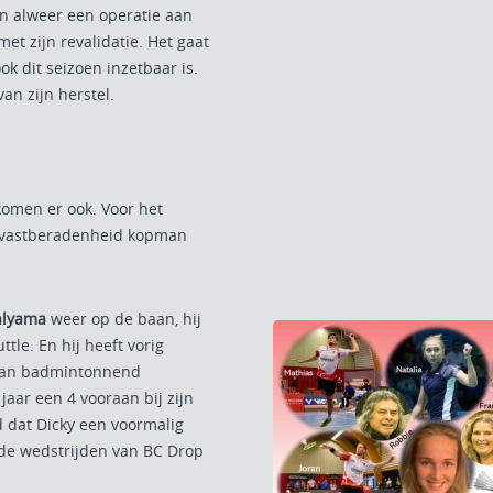
en alweer een operatie aan
et zijn revalidatie. Het gaat
ok dit seizoen inzetbaar is.
an zijn herstel.
komen er ook. Voor het
 vastberadenheid kopman
alyama
weer op de baan, hij
tle. En hij heeft vorig
p van badmintonnend
 jaar een 4 vooraan bij zijn
ld dat Dicky een voormalig
de wedstrijden van BC Drop