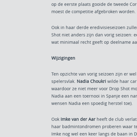
op de eerste plaats gooide de tweede Cor
moest de competitie afgebroken worden.
Ook in haar derde eredivisieseizoen zull
Shot niet anders zijn dan vorig seizoen: e
wat minimaal recht geeft op deelname aan
Wijzigingen
Ten opzichte van vorig seizoen zijn er we
spelersvlak.
Nadia Choukri
wilde haar carr
waardoor ze niet meer voor Drop Shot mo
Nadia aan een toernooi in Spanje een nar
wensen Nadia een spoedig herstel toe).
Ook
Imke van der Aar
heeft de club verla
haar badmintondromen proberen waar te
Imke nog wel een keer langs de baan in 