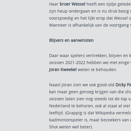
Haar
broer Wessel
heeft een tijdje geled
zijn heup ondergaan en is nu druk bezig m
voorspoedig en het lijkt erop dat Wessel o
Wanneer is afhankelijk van de voortgang v
Blijvers en aanwinsten
Daar waar spelers vertrekken, blijven en 
seizoen 2021-2022 hebben we met enige
Joran Kweekel
weten te behouden.
Naast Joran zien we ook good-old
Dicky P
kan maar geen genoeg krijgen van die shut
seizoen laten zien nog steeds tot de to
Nederland te behoren, ook al staat al vier
leeftijd. (Grappig is dat Wikipedia verme
badmintonspeler is, maar bezoekers van 
Shot weten wel beter).