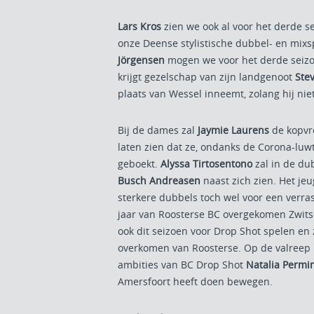
Lars Kros
zien we ook al voor het derde se
onze Deense stylistische dubbel- en mixs
Jörgensen
mogen we voor het derde seizo
krijgt gezelschap van zijn landgenoot
Ste
plaats van Wessel inneemt, zolang hij niet
Bij de dames zal
Jaymie Laurens
de kopvro
laten zien dat ze, ondanks de Corona-luwt
geboekt.
Alyssa Tirtosentono
zal in de du
Busch Andreasen
naast zich zien. Het je
sterkere dubbels toch wel voor een verra
jaar van Roosterse BC overgekomen Zwit
ook dit seizoen voor Drop Shot spelen en z
overkomen van Roosterse. Op de valreep 
ambities van BC Drop Shot
Natalia Permi
Amersfoort heeft doen bewegen.