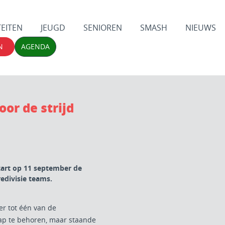
TEITEN
JEUGD
SENIOREN
SMASH
NIEUWS
N
AGENDA
oor de strijd
start op 11 september de
edivisie teams.
er tot één van de
p te behoren, maar staande