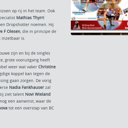
izoen op rij in het team. Ook
pecialist
Mathias Thyrri
en Dropshotter noemen. Hij
ve F Olesen
, die in principe de
 inzetbaar is.
uwe zijn en bij de singles
e, grote vooruitgang heeft
bbel weer wat vaker
Christine
ugdige koppel kan tegen de
ssing gaan zorgen. De vorig
serse
Nadia Fankhauser
zal
ij ziet talent
Novi Wieland
nog een aanwinst, waar de
nova
tot een overstap van BC