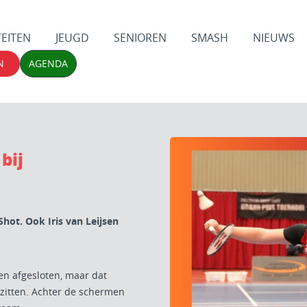
TEITEN
JEUGD
SENIOREN
SMASH
NIEUWS
N
AGENDA
bij
hot. Ook Iris van Leijsen
n afgesloten, maar dat
l zitten. Achter de schermen