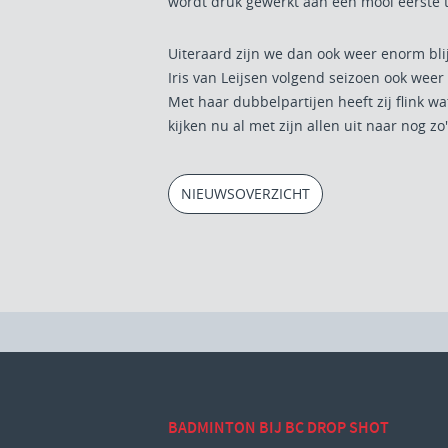
wordt druk gewerkt aan een mooi eerste 
Uiteraard zijn we dan ook weer enorm bl
Iris van Leijsen volgend seizoen ook weer
Met haar dubbelpartijen heeft zij flink 
kijken nu al met zijn allen uit naar nog z
NIEUWSOVERZICHT
BADMINTON BIJ BC DROP SHOT