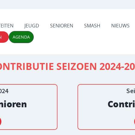
TEITEN
JEUGD
SENIOREN
SMASH
NIEUWS
N
AGENDA
NTRIBUTIE SEIZOEN 2024-2
024
Se
enioren
Contri