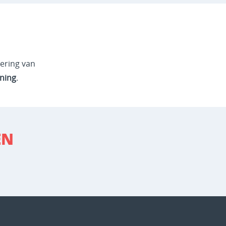
dering van
ning
.
EN