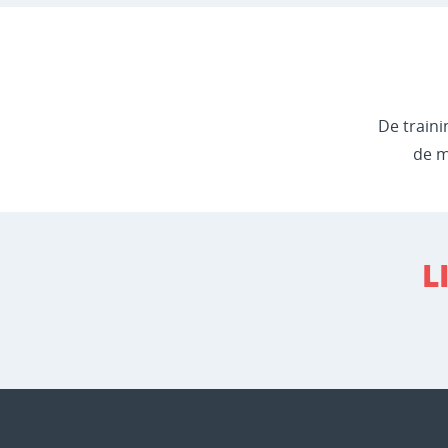
De traini
de m
L